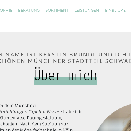
SOPHIE
BERATUNG
SORTIMENT
LEISTUNGEN
EINBLICKE
N NAME IST KERSTIN BRÜNDL UND ICH 
CHÖNEN MÜNCHNER STADTTEIL SCHWA
Über mich
 bei dem Münchner
inrichtungen
Tapeten Fischer
habe ich
 Räume«, also Raumgestaltung,
tschieden. Nach dem Studium zur
rin an der Möbelfachschule in Köln,