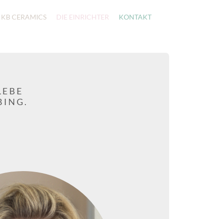
KB CERAMICS
DIE EINRICHTER
KONTAKT
LEBE
BING.